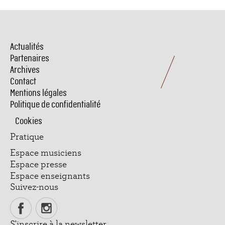
Actualités
Menu
Pied
Partenaires
de
Archives
page
Contact
Mentions légales
Politique de confidentialité
Cookies
Pratique
Espace musiciens
Espace presse
Espace enseignants
Suivez-nous
S'inscrire à la newsletter