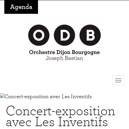
Aller
Agenda
au
contenu
principal
Togg
navi
Concert-exposition
avec Les Inventifs