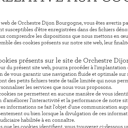
e web de Orchestre Dijon Bourgogne, vous êtes avertis p
nt susceptibles d'être enregistrées dans des fichiers dén
eux comprendre les dispositions que nous mettons en œuv
ble des cookies présents sur notre site web, leur finalité
cookies présents sur le site de Orchestre Di
r du présent site web, pourra procéder à l'implantation d
fin de vous garantir une navigation fluide et optimale sur 
t des petits fichiers texte de taille limitée qui nous per
ersonnaliser les services que nous vous proposons.
s cookies ne permettent en aucune manière de vous identif
d'améliorer l'interactivité et la performance de notre si
ces informations ne fait l'objet d'une communication aupr
tement ou bien lorsque la divulgation de ces information
udiciaire habilitée à en connaître.
 que les cookies identifient, vous trouverez ci-dessous un