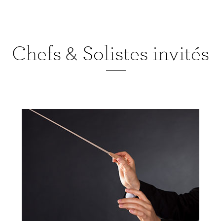
sui
Chefs & Solistes invités