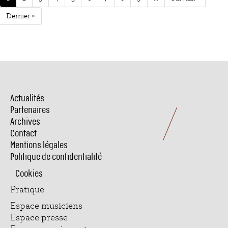
actuelle
suivante
Dernière
Dernier »
page
Actualités
Menu
Pied
Partenaires
de
Archives
page
Contact
Mentions légales
Politique de confidentialité
Cookies
Pratique
Espace musiciens
Espace presse