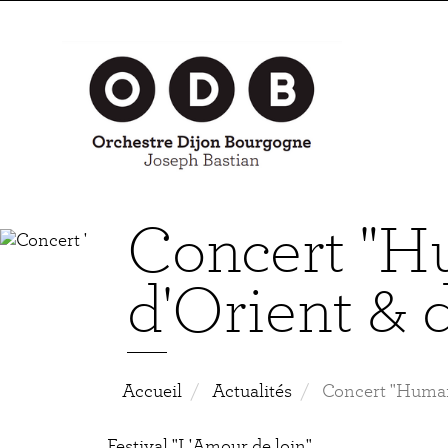
Aller
au
contenu
principal
Concert "
d'Orient & 
Accueil
Actualités
Concert "Human
Festival "L'Amour de loin"