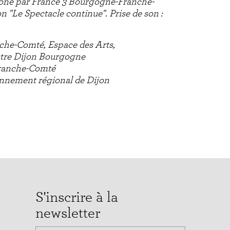
aône par France 3 Bourgogne-Franche-
 "Le Spectacle continue". Prise de son :
he-Comté, Espace des Arts,
stre Dijon Bourgogne
Franche-Comté
nnement régional de Dijon
S'inscrire à la
newsletter