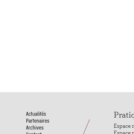
Actualités
Menu
Prati
Partenaires
Pied
Espace 
Archives
de
Espace 