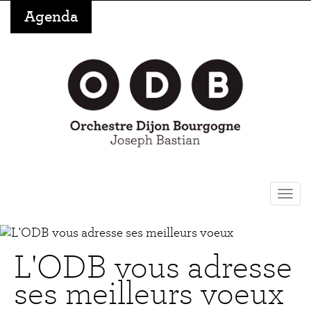
Aller
Agenda
au
contenu
principal
Togg
navi
L'ODB vous adresse
ses meilleurs voeux