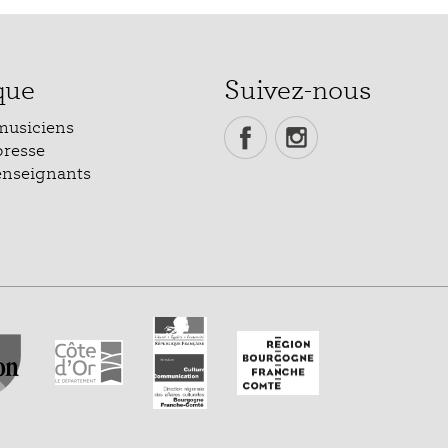
que
Suivez-nous
musiciens
presse
enseignants