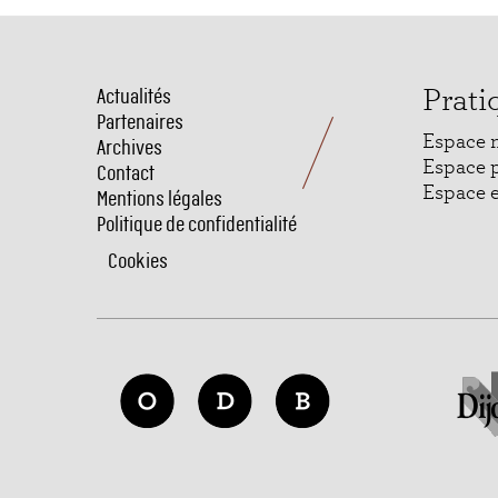
Actualités
Menu
Prati
Partenaires
Pied
Espace 
Archives
de
Espace 
Contact
Espace 
Mentions légales
page
Politique de confidentialité
Cookies