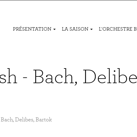
Navigation
PRÉSENTATION
LA SAISON
L'ORCHESTRE 
principale
sh - Bach, Delibe
 Bach, Delibes, Bartok