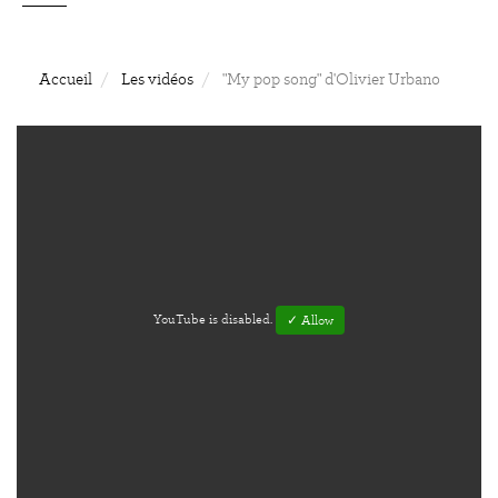
Accueil
Les vidéos
"My pop song" d'Olivier Urbano
YouTube is disabled.
✓ Allow