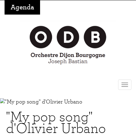
Aller
Agenda
au
contenu
principal
Togg
navi
"My pop song"
d'Olivier Urbano