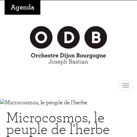
Aller
Agenda
au
contenu
principal
Togg
navi
Microcosmos, le
peuple de l'herbe