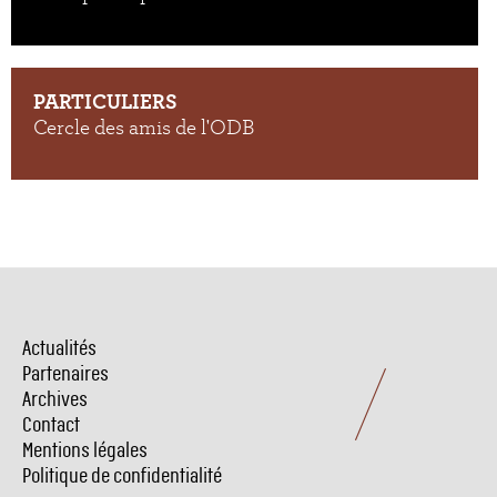
PARTICULIERS
Cercle des amis de l'ODB
Actualités
Menu
Pied
Partenaires
de
Archives
page
Contact
Mentions légales
Politique de confidentialité