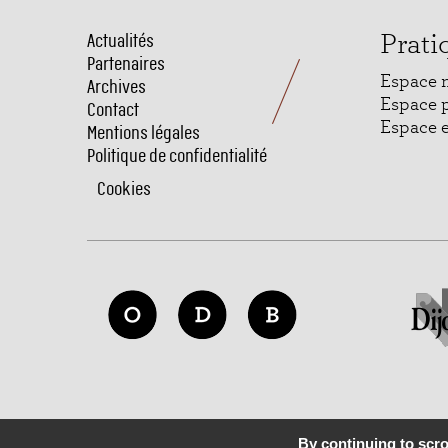
Actualités
Menu
Prati
Partenaires
Pied
Espace 
Archives
de
Espace 
Contact
Espace 
Mentions légales
page
Politique de confidentialité
Cookies
By continuing to scrol