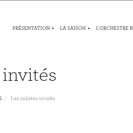
Navigation
PRÉSENTATION
LA SAISON
L'ORCHESTRE 
principale
 invités
6
Les solistes invités