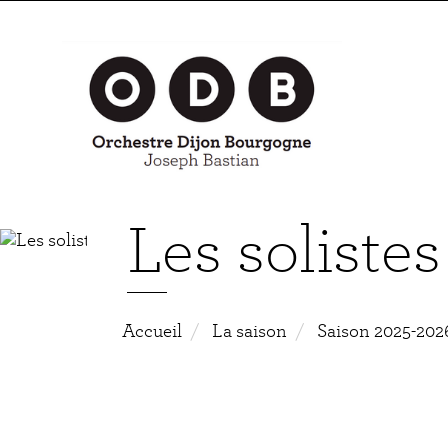
Aller
au
contenu
principal
Les solistes
Accueil
La saison
Saison 2025-202