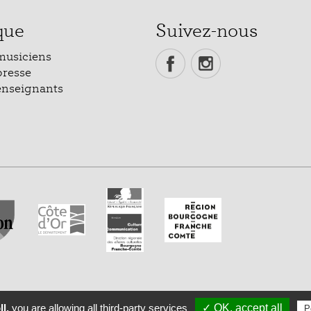
que
Suivez-nous
musiciens
presse
enseignants
l,
you are allowing all third-party services
✓ OK, accept all
P